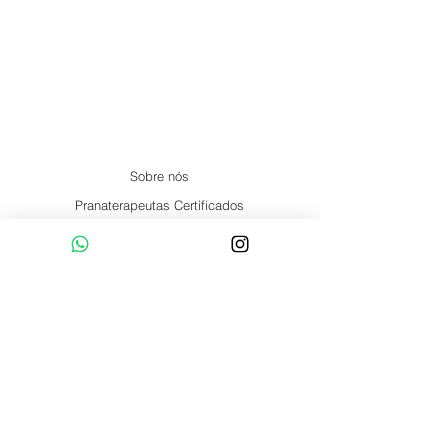
Sobre nós
Pranaterapeutas Certificados
Formação
Artigos
Núcleos
Online
Social