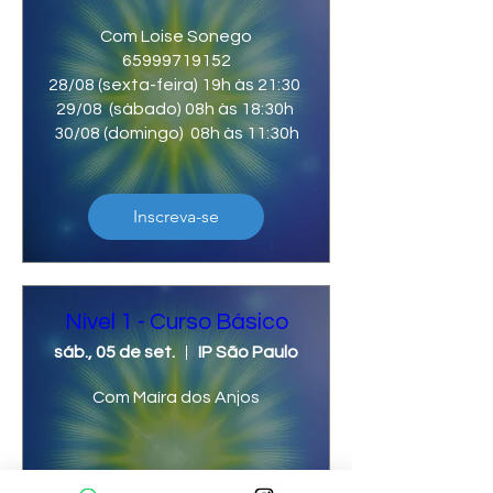
Com Loise Sonego

65999719152

28/08 (sexta-feira) 19h às 21:30 
29/08  (sábado) 08h às 18:30h 
30/08 (domingo)  08h às 11:30h
Inscreva-se
Nível 1 - Curso Básico
sáb., 05 de set.
IP São Paulo
Com Maíra dos Anjos