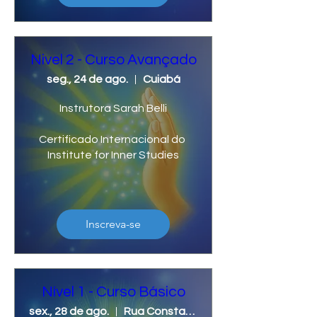
Nivel 2 - Curso Avançado
seg., 24 de ago.
Cuiabá
Instrutora Sarah Belli

Certificado Internacional do 
Institute for Inner Studies
Inscreva-se
Nível 1 - Curso Básico
sex., 28 de ago.
Rua Constantina ,N 1303, Bairro Cidade Nova, Lucas do Rio Verde/MT.