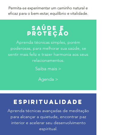
Permita-se experimentar um caminho natural e
eficaz para o bem-estar, equilíbrio e vitalidade.
SAÚDE E
PROTEÇÃO
Aprenda técnicas simples, porém
poderosas, para melhorar sua saúde, se
sentir mais feliz e trazer harmonia aos seus
relacionamentos.
Saiba mais >
Agenda >
ESPIRITUALIDADE
Aprenda técnicas avançadas de meditação
para alcançar a quietude, encontrar paz
interior e acelerar seu desenvolvimento
espiritual.