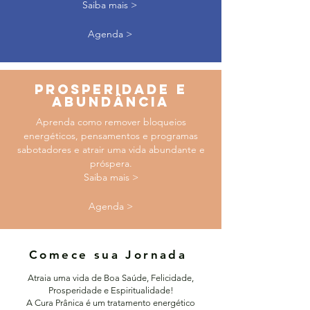
Saiba mais >
Agenda >
PROSPERIDADE E
ABUNDÂNCIA
Aprenda como remover bloqueios
energéticos, pensamentos e programas
sabotadores e atrair uma vida abundante e
próspera.
Saiba mais >
Agenda >
Comece sua Jornada
Atraia uma vida de Boa Saúde, Felicidade,
Prosperidade e Espiritualidade!
A Cura Prânica é um tratamento energético