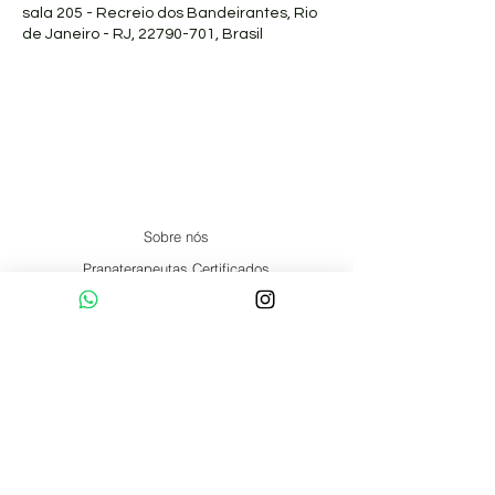
sala 205 - Recreio dos Bandeirantes, Rio
de Janeiro - RJ, 22790-701, Brasil
Sobre nós
Pranaterapeutas Certificados
Formação
Artigos
Núcleos
Online
Social