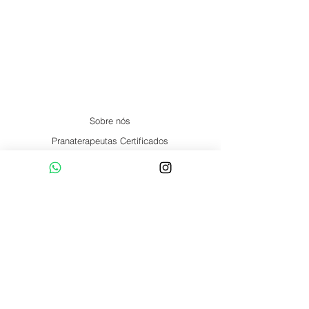
Sobre nós
Pranaterapeutas Certificados
Formação
Artigos
Núcleos
Online
Social