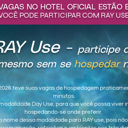
VAGAS NO HOTEL OFICIAL ESTÃO 
VOCÊ PODE PARTICIPAR COM RAY US
RAY Use -
participe 
mesmo sem se
hospedar
2026 teve suas vagas de hospedagem praticam
minutos.
modalidade Day Use, para que você possa viver i
hospedando-se onde preferir.
 nome dessa modalidade para RAY use, pois não 