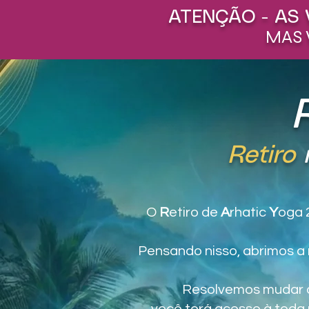
ATENÇÃO - AS 
MAS 
Retiro
O
R
etiro de
A
rhatic
Y
oga 
Pensando nisso, abrimos a 
Resolvemos mudar o