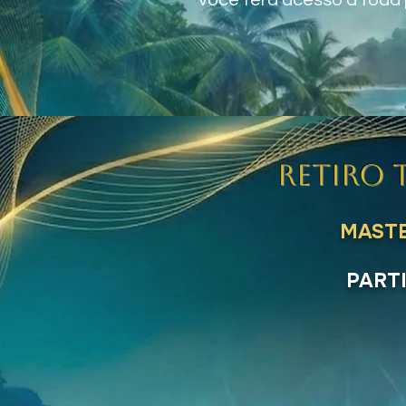
você terá acesso à toda
RETIRO
MASTE
PART