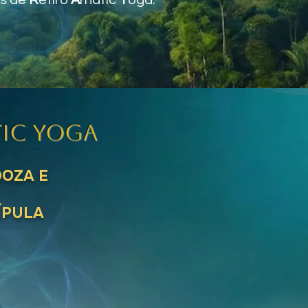
as de
R
etiro
A
rhatic
Y
oga.
IC YOGA
OZA E
ÍPULA