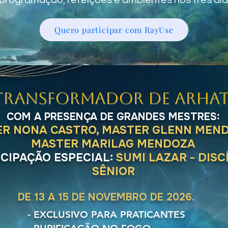
 programação, refeições e ambientes nos três di
Quero participar com RayUse
 TRANSFORMADOR DE ARHAT
COM A PRESENÇA DE GRANDES MESTRES:
R NONA CASTRO, MASTER GLENN MEND
MASTER MARILAG MENDOZA
ICIPAÇÃO ESPECIAL:
SUMI LAZAR - DISC
SÊNIOR
DE 13 A 15 DE NOVEMBRO DE 2026.
- EXCLUSIVO PARA PRATICANTES