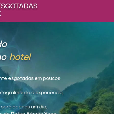
ESGOTADAS​
E
do
no
hotel
ente esgotadas em poucos
ntegralmente a experiência,
será apenas um dia,