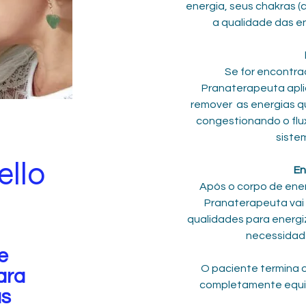
energia, seus chakras (
a qualidade das e
 Se for encontrado algum desequilíbrio, o 
Pranaterapeuta aplic
remover  as energias q
congestionando o flu
siste
ello
En
 Após o corpo de energia estar totalmente limpo, o 
Pranaterapeuta vai u
qualidades para energi
necessidad
e
O paciente termina 
ara
completamente equil
as