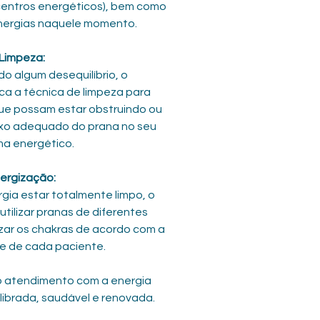
centros energéticos), bem como 
nergias naquele momento.  
Limpeza:
a a técnica de limpeza para 
ue possam estar obstruindo ou 
xo adequado do prana no seu 
ma energético.
ergização:
tilizar pranas de diferentes 
zar os chakras de acordo com a 
e de cada paciente.
o atendimento com a energia 
ibrada, saudável e renovada.