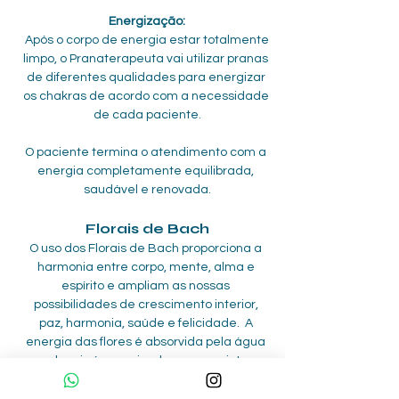
Energização:
 Após o corpo de energia estar totalmente 
limpo, o Pranaterapeuta vai utilizar pranas 
de diferentes qualidades para energizar 
os chakras de acordo com a necessidade 
de cada paciente.
O paciente termina o atendimento com a 
energia completamente equilibrada, 
saudável e renovada.
Florais de Bach
O uso dos Florais de Bach proporciona a 
harmonia entre corpo, mente, alma e 
espírito e ampliam as nossas 
possibilidades de crescimento interior, 
paz, harmonia, saúde e felicidade.  A 
energia das flores é absorvida pela água 
que depois é organizada para uso interno 
(gotas via oral) ou externo (cremes e 
sprays)