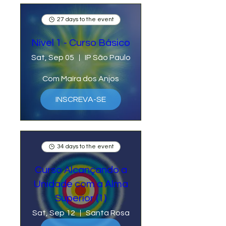
27 days to the event
Nível 1 - Curso Básico
Sat, Sep 05
IP São Paulo
Com Maíra dos Anjos
INSCREVA-SE
34 days to the event
Curso Alcançando a
Unidade com a Alma
Superior (1)
Sat, Sep 12
Santa Rosa