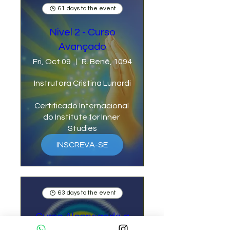
61 days to the event
Nivel 2 - Curso
Avançado
Fri, Oct 09
R. Benê, 1094
Instrutora Cristina Lunardi

Certificado Internacional 
do Institute for Inner 
Studies
INSCREVA-SE
63 days to the event
Curso Alcançando a