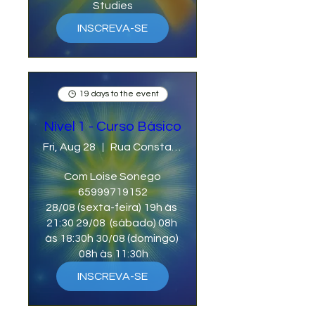
Studies
INSCREVA-SE
19 days to the event
Nível 1 - Curso Básico
Fri, Aug 28
Rua Constantina ,N 1303, Bairro Cidade Nova, Lucas do Rio Verde/MT.
Com Loise Sonego

65999719152

28/08 (sexta-feira) 19h às 
21:30 29/08  (sábado) 08h 
às 18:30h 30/08 (domingo) 
 08h às 11:30h
INSCREVA-SE