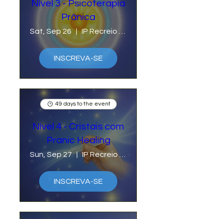
Nível 3 - Psicoterapia
Prânica
Sat, Sep 26
IP Recreio com Cristina Lunardi
INSCREVA-SE
49 days to the event
Nível 4 - Cristais com
Pranic Healing
Sun, Sep 27
IP Recreio com Cristina Lunardi
INSCREVA-SE