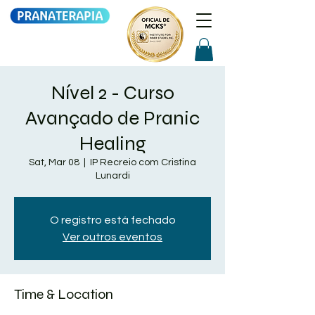
Nível 2 - Curso
Avançado de Pranic
Healing
Sat, Mar 08
  |  
IP Recreio com Cristina
Lunardi
O registro está fechado
Ver outros eventos
Time & Location