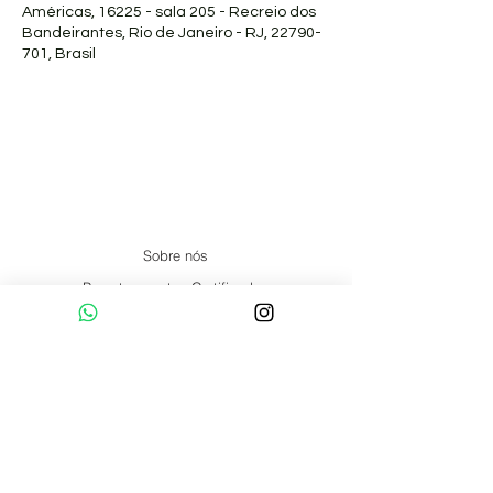
Américas, 16225 - sala 205 - Recreio dos
Bandeirantes, Rio de Janeiro - RJ, 22790-
701, Brasil
Sobre nós
Pranaterapeutas Certificados
Formação
Artigos
Núcleos
Online
Social