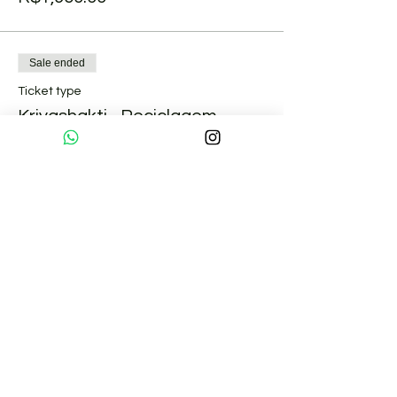
Sale ended
Ticket type
Kriyashakti - Reciclagem
Price
R$925.00
Sobre nós
Pranaterapeutas Certificados