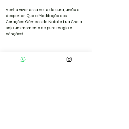
Venha viver essa noite de cura, união e 
despertar. Que a Meditação dos 
Corações Gêmeos de Natal e Lua Cheia 
seja um momento de pura magia e 
bênçãos!
Sobre nós
Pranaterapeutas Certificados
Formação
Artigos
Núcleos