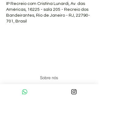
IP Recreio com Cristina Lunardi, Av. das
Américas, 16225 - sala 205 - Recreio dos
Bandeirantes, Rio de Janeiro - RJ, 22790-
701, Brasil
Sobre nós
Pranaterapeutas Certificados
Formação
Artigos
Núcleos
Online