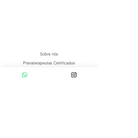
Sobre nós
Pranaterapeutas Certificados
Formação
Artigos
Núcleos
Online
Social