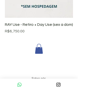
RAY Use - Retiro + Day Use (sex a dom)
Price
R$6,750.00
Sobre nós
Pranaterapeutas Certificados
Formação
Artigos